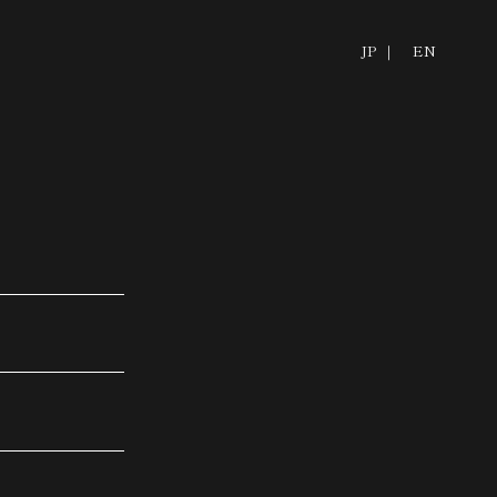
JP ｜
EN