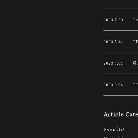
2023.7.20
C
2023.5.14
G
2023.4.01
婦
2023.3.04
C
Article Cat
News
(12)
Media
(7)