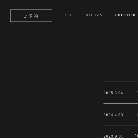
ご予約
TOP
ROOMS
CREATOR
2025.3.04
「
2024.4.03
「
2023.9.01
「