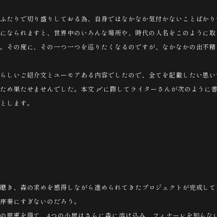
ふたりで切り盛りしておる為、自身ではなかなか気付かないことばかり
になられますと、世界中のいろんな場所や、時代の人名をこのように取
。その度に、その一つ一つを巡りたくなるのですが、なかなかの出不精
らしいご紹介文とユーモアある内容でしたので、全てを記載したい思い
ため果たせませんでした。本文 〆に際してライターさんが次のように
とします。
聴き、森の求めを感得しながら進められてきたプロジェクトが完成して
序奏にすぎないのだろう。
の恩恵を得て、4つの小屋はさらに森に溶け込み、フィナーレを知らな