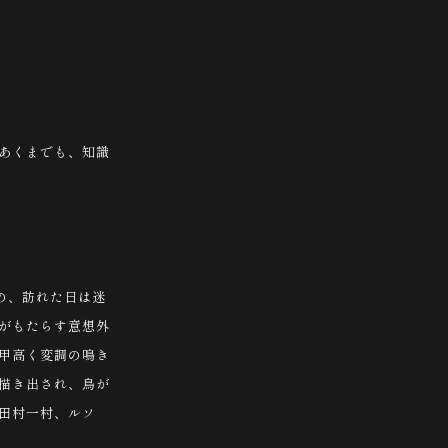
あくまでも、知識
のの、訪れた日は迷
がもたらす意想外
甲高く変調の鳴き
描き出され、鳥が
田村一村、ルソ