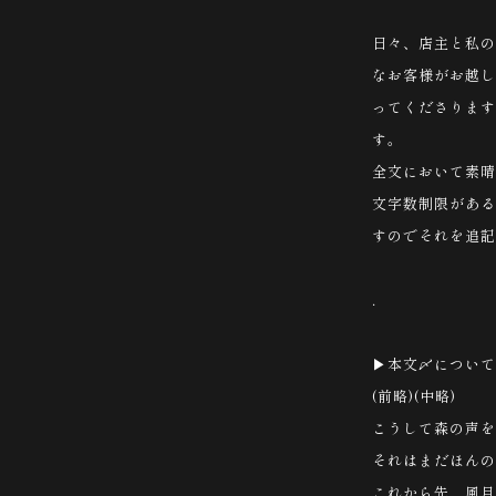
日々、店主と私の
なお客様がお越し
ってくださります
す。
全文において素晴
文字数制限がある
すのでそれを追記
.
▶︎本文〆について
(前略)(中略)
こうして森の声を
それはまだほんの
これから先、風月