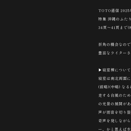
TOTO通信 202
特集 沖縄のふた
34頁〜41頁まで
折角の機会なので
豊富なライターさ
▶︎寝室棟について
寝室は南北両面に
(前略)(中略)
走する台風のため
の光景の展開があ
声が雨音を切り裂
奇声を発しながら
ー、かと思えば水