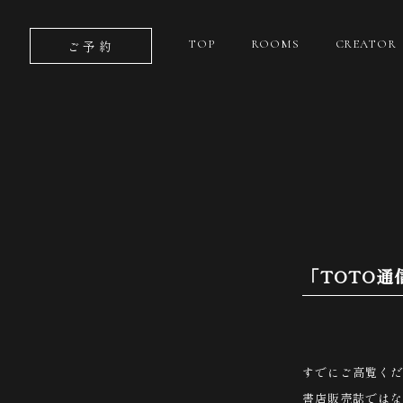
ご予約
TOP
ROOMS
CREATOR
「TOTO通
すでにご高覧くだ
書店販売誌ではな