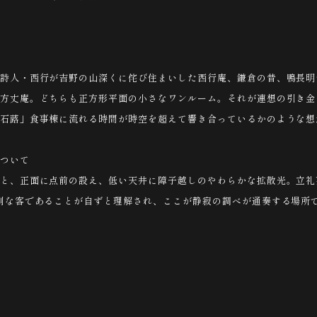
詩人・西行が吉野の山深くに侘び住まいした西行庵、鎌倉の昔、鴨長明
方丈庵。どちらも正方形平面の小さなワンルーム。それが連想の引き金
石蕗」食事棟に流れる時間が時空を超えて響き合っているかのような想
について
と、正面に点前の設え、低い天井に障子越しのやわらかな拡散光。立礼
別な客であることが自ずと理解され、ここが静寂の調べが通奏する場所