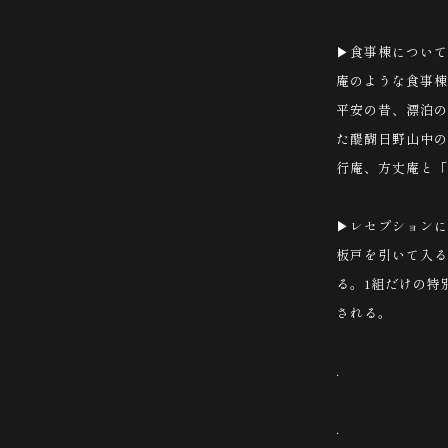
▶︎食事棟について
庵のような食事棟
平安の昔、漂泊の
た醍醐日野山中の
行庵、方丈庵と「
▶︎レセプション
板戸を引いて入る
る。1組だけの特
される。
.
.