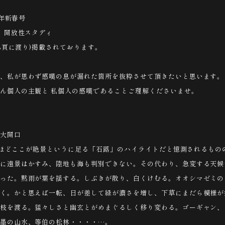
5年新春号
り 開放性スタディ
(8頁に渡り)掲載されております。
、私が思わず感嘆の息が漏れた箇所を抜粋させて頂きたいと思います。
ん個人の主観と 私個人の感嘆であることご理解くださいませ。
大開口
 なるほどここが絶景というに足る「石蕗」のハイライトだと憶測されるも
に遠景はかすみ、陸地も海も判別できない。その代わり、急変する天候
った。黙雨が葉を揺する。しぶきが散り、白くけむる。オオシマゼミの
く。かと思えば一転、日が差して緑が濃さを増し、下草にまだら模様が
枝を渡る。猛々しさと幽玄とがめまぐるしく移り変わる。ゴーギャン、
墨の山水、等伯の松林・・・・…。