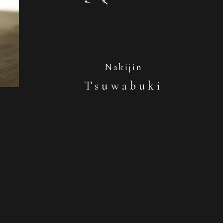
Nakijin
Tsuwabuki