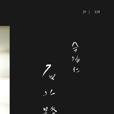
JP ｜
EN