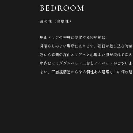
BEDROOM
路の棟（寝室棟）
里山エリアの中央に位置する寝室棟は、
見晴らしのよい場所にあります。朝日が差し込む時刻
窓から森側の深山エリアへと心地よい風が流れてゆき
室内はセミダブルベッド二台とデイベッドがございま
また、三層混構造からなる個性ある建築もこの棟の魅